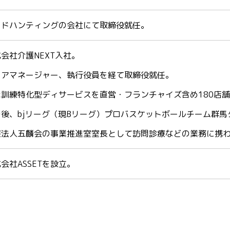
ッドハンティングの会社にて取締役就任。
会社介護NEXT入社。
リアマネージャー、執行役員を経て取締役就任。
能訓練特化型ディサービスを直営・フランチャイズ含め180店
の後、bjリーグ（現Bリーグ）プロバスケットボールチーム群
療法人五麟会の事業推進室室長として訪問診療などの業務に携
会社ASSETを設立。