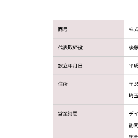
商号
株式
代表取締役
後藤
設立年月日
平成
住所
〒3
埼玉
営業時間
デイ
訪
訪問